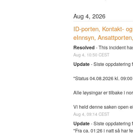
Aug
4
,
2026
ID-porten, Kontakt- og
eInnsyn, Ansattporten,
Resolved
-
This incident ha
Aug
4
,
10:50
CEST
Update
-
Siste oppdatering f
"Status 04.08.2026 kl. 09:00
Alle løysingar er tilbake i norm
Vi held denne saken open ei s
Aug
4
,
09:14
CEST
Update
-
Siste oppdatering f
"Fra ca. 01:26 i natt så har