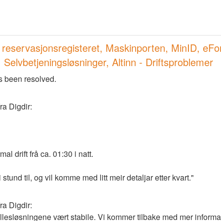
 reservasjonsregisteret, Maskinporten, MinID, eFo
 Selvbetjeningsløsninger, Altinn - Driftsproblemer
s been resolved.
ra Digdir:
al drift frå ca. 01:30 i natt. 
tund til, og vil komme med litt meir detaljar etter kvart."
ra Digdir: 
 fellesløsningene vært stabile. Vi kommer tilbake med mer inform