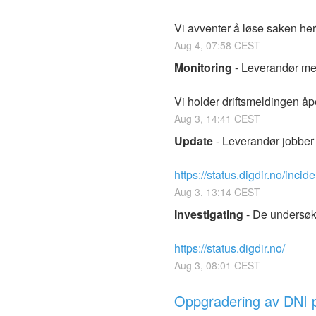
Vi avventer å løse saken her 
Aug
4
,
07:58
CEST
Monitoring
-
Leverandør meld
Vi holder driftsmeldingen åpen
Aug
3
,
14:41
CEST
Update
-
Leverandør jobber 
https://status.digdir.no/inci
Aug
3
,
13:14
CEST
Investigating
-
De undersøke
https://status.digdir.no/
Aug
3
,
08:01
CEST
Oppgradering av DNI p