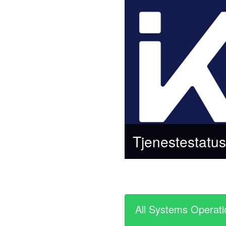
Tjenestestatus
All Systems Operati