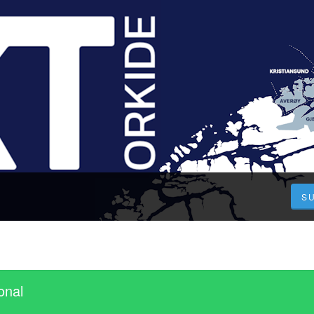
S
onal