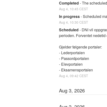
Completed
-
The scheduled
Aug
4
,
10:45
CEST
In progress
-
Scheduled mai
Aug
4
,
10:30
CEST
Scheduled
-
DNI vil oppgrade
perioden. Forventet nedetid 
Gjelder følgende portaler:
- Lederportalen
- Passordportalen
- Elevportalen
- Eksamensportalen
Aug
4
,
09:42
CEST
Aug
3
,
2026
Aug
2
,
2026